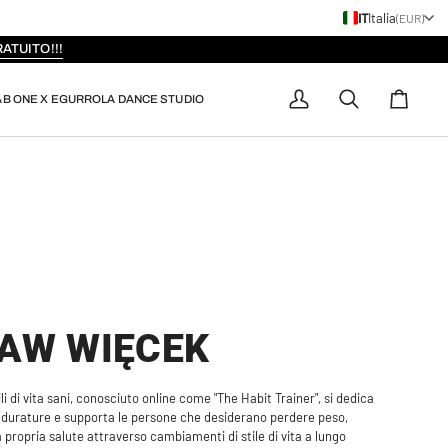
IT
Italia
(EUR)
ATUITO!!!
AB ONE X EGURROLA DANCE STUDIO
Il
Ricerca
Carrello
mio
conto
AW WIĘCEK
i di vita sani, conosciuto online come "The Habit Trainer", si dedica
ri durature e supporta le persone che desiderano perdere peso,
a propria salute attraverso cambiamenti di stile di vita a lungo