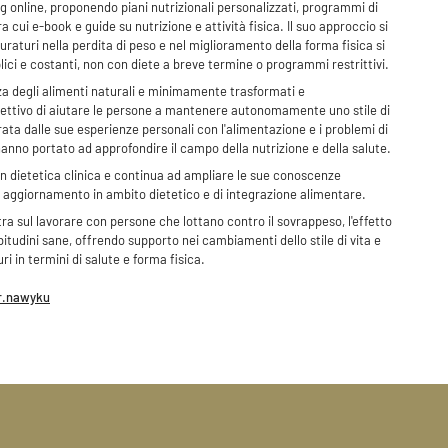
 online, proponendo piani nutrizionali personalizzati, programmi di
 cui e-book e guide su nutrizione e attività fisica. Il suo approccio si
uraturi nella perdita di peso e nel miglioramento della forma fisica si
ici e costanti, non con diete a breve termine o programmi restrittivi.
nza degli alimenti naturali e minimamente trasformati e
obiettivo di aiutare le persone a mantenere autonomamente uno stile di
irata dalle sue esperienze personali con l'alimentazione e i problemi di
hanno portato ad approfondire il campo della nutrizione e della salute.
in dietetica clinica e continua ad ampliare le sue conoscenze
 aggiornamento in ambito dietetico e di integrazione alimentare.
tra sul lavorare con persone che lottano contro il sovrappeso, l'effetto
bitudini sane, offrendo supporto nei cambiamenti dello stile di vita e
ri in termini di salute e forma fisica.
r.nawyku