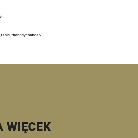
o,
rebis_thebodychanger/
A WIĘCEK