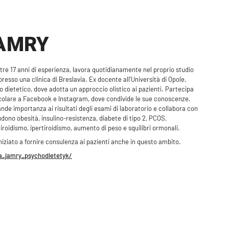
AMRY
oltre 17 anni di esperienza, lavora quotidianamente nel proprio studio
presso una clinica di Breslavia. Ex docente all'Università di Opole,
o dietetico, dove adotta un approccio olistico ai pazienti. Partecipa
icolare a Facebook e Instagram, dove condivide le sue conoscenze.
ande importanza ai risultati degli esami di laboratorio e collabora con
udono obesità, insulino-resistenza, diabete di tipo 2, PCOS,
tiroidismo, ipertiroidismo, aumento di peso e squilibri ormonali.
iniziato a fornire consulenza ai pazienti anche in questo ambito.
_jamry_psychodietetyk/