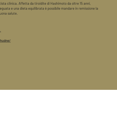
tista clinica. Affetta da tiroidite di Hashimoto da oltre 15 anni,
guata e una dieta equilibrata è possibile mandare in remissione la
uona salute.
.
chudne/