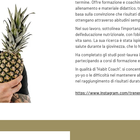
termine. Offre formazione e coaching
allenamento e materiale didattico, tra
basa sulla convinzione che risultati d
ottengano attraverso abitudini sempl
Nel suo lavoro, sottolinea l'importa
dell'educazione nutrizionale, con l'
vita sano. La sua ricerca è stata isp
salute durante la giovinezza, che lo 
Ha completato gli studi post-laurea 
partecipando a corsi di formazione e
In qualità di "Habit Coach", si concen
yo-yo o le difficoltà nel mantenere a
nel raggiungimento di risultati duratu
https://www.instagram.com/trene