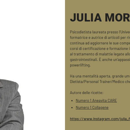
JULIA MO
Psicodietista laureata presso l'Univ
formatrice e autrice di articoli per r
continua ad aggiornare le sue comp
corsi di certificazione e formazione 
al trattamento di malattie legate allo
gastrointestinali. È anche un'appass
powerlifting.
Ha una mentalità aperta, grande umilt
Dietista/Personal Trainer/Medico che 
Autore delle ricette:
Numero 1 Aneavita CARE
Numero 1 Collagene
https://www.instagram.com/julia_f