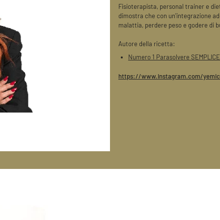
Fisioterapista, personal trainer e die
dimostra che con un'integrazione ade
malattia, perdere peso e godere di b
Autore della ricetta:
Numero 1 Parasolvere SEMPLICE
https://www.instagram.com/yemi