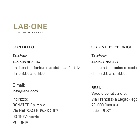
CONTATTO
ORDINI TELEFONICI
Telefono:
Telefono:
+48 505 402 103
+48 577 763 427
La linea telefonica di assistenza è attiva
La linea telefonica di assi
dalle 8:00 alle 16:00.
dalle 8:00 alle 16:00.
E-mail:
RESI:
info@lab1.com
Specie bonata z o.o.
Indirizzo:
Via Franciszka Legackieg
BONATED Sp. z o.o.
26-600 Casuale
Via MARSZAŁKOWSKA 107
nota: RESO
00-110 Varsavia
POLONIA