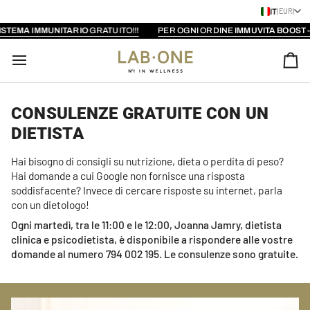
Vai
IT
(EUR)
al
STEMA IMMUNITARIO
GRATUITO!!!
PER OGNI ORDINE
IMMUVITA BOOST - Z
contenuto
Car
CONSULENZE GRATUITE CON UN
DIETISTA
Hai bisogno di consigli su nutrizione, dieta o perdita di peso?
Hai domande a cui Google non fornisce una risposta
soddisfacente? Invece di cercare risposte su internet, parla
con un dietologo!
Ogni martedì, tra le 11:00 e le 12:00, Joanna Jamry, dietista
clinica e psicodietista, è disponibile a rispondere alle vostre
domande al numero 794 002 195. Le consulenze sono gratuite.