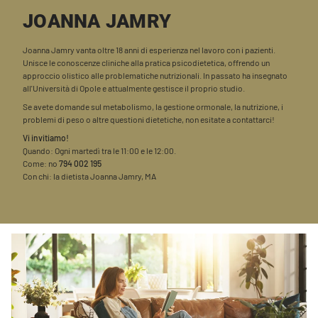
JOANNA JAMRY
Joanna Jamry vanta oltre 18 anni di esperienza nel lavoro con i pazienti.
Unisce le conoscenze cliniche alla pratica psicodietetica, offrendo un
approccio olistico alle problematiche nutrizionali. In passato ha insegnato
all'Università di Opole e attualmente gestisce il proprio studio.
Se avete domande sul metabolismo, la gestione ormonale, la nutrizione, i
problemi di peso o altre questioni dietetiche, non esitate a contattarci!
Vi invitiamo!
Quando: Ogni martedì tra le 11:00 e le 12:00.
Come: no
794 002 195
Con chi: la dietista Joanna Jamry, MA